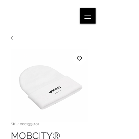
SKU: 0001334101
MOBCITY®