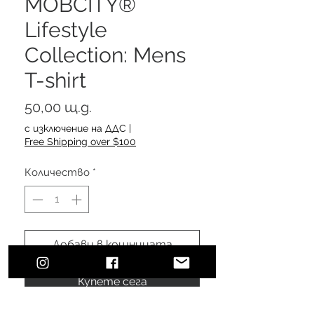
MOBCITY®
Lifestyle
Collection: Mens
T-shirt
Цена
50,00 щ.д.
с изключение на ДДС
|
Free Shipping over $100
Количество
*
Добави в кошницата
Купете сега