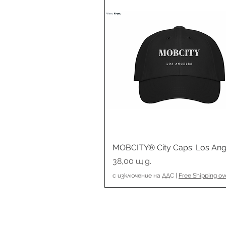
MOBCITY® City Caps: Los Ang
Бърз преглед
Цена
38,00 щ.д.
с изключение на ДДС
|
Free Shipping ov