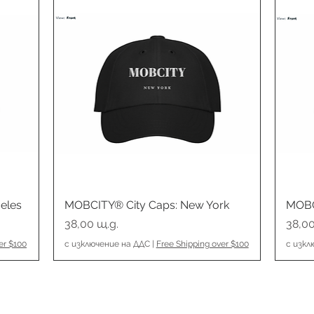
eles
MOBCITY® City Caps: New York
Бърз преглед
MOBC
Цена
Цена
38,00 щ.д.
38,00
er $100
с изключение на ДДС
|
Free Shipping over $100
с изкл