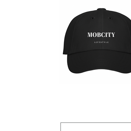
MOBCITY®
Lifestyle
Бърз преглед
Caps:
{Black
&
White}