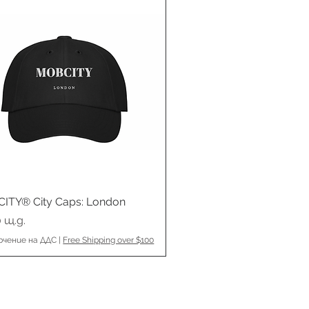
ITY® City Caps: London
Бърз преглед
 щ.д.
ючение на ДДС
|
Free Shipping over $100