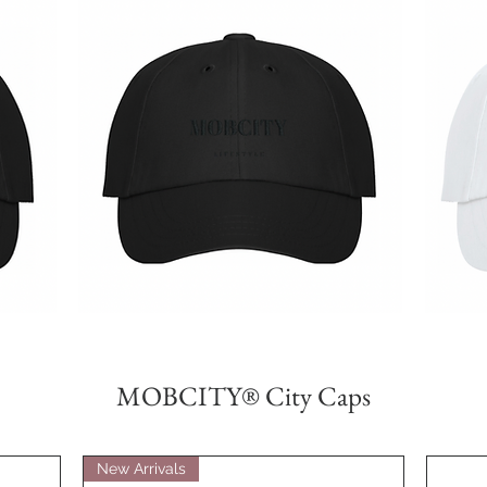
MOBCITY®
MOBCITY®
Lifestyle
Lifestyle
Бърз преглед
Caps:
Caps:
{Black}
{White}
MOBCITY® City Caps
New Arrivals