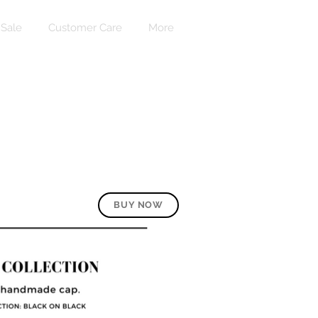
Sale
Customer Care
More
Вход
BUY NOW