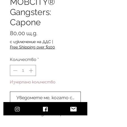
MOBCITY®
Gangsters:
Capone
Цена
80,00 щ.д.
с изключение на ДДС
|
Free Shipping over $100
Количество
*
Изчерпано количество
Уведомете ме, когато стане наличен
MOBCITY® Gangsters: Capone
#MOBCITYAPPAREL