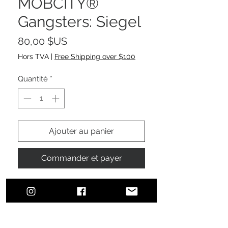
MOBCITY®
Gangsters: Siegel
Prix
80,00 $US
Hors TVA
|
Free Shipping over $100
Quantité
*
Ajouter au panier
Commander et payer
MOBCITY® Gangsters: Siegel
#MOBCITYAPPAREL
Our Siegel v-neck t-shirt