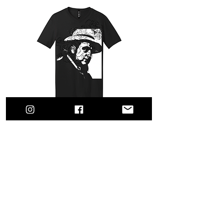
MOBCITY® Gangsters: Capone
Agotado