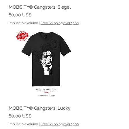
MOBCITY® Gangsters: Siegel
Precio
80,00 US$
Impuesto excluido
|
Free Shipping over $100
MOBCITY® Gangsters: Lucky
Precio
80,00 US$
Impuesto excluido
|
Free Shipping over $100