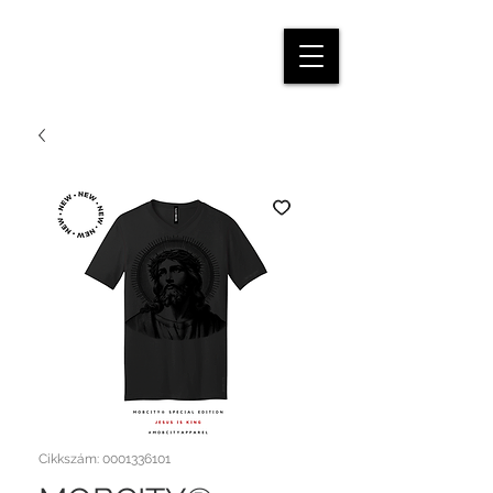
Cikkszám: 0001336101