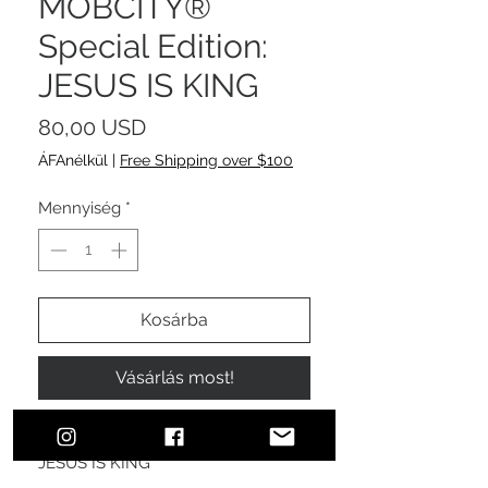
MOBCITY®
Special Edition:
JESUS IS KING
Ár
80,00 USD
ÁFAnélkül
|
Free Shipping over $100
Mennyiség
*
Kosárba
Vásárlás most!
MOBCITY® Special Collection:
JESUS IS KING
#MOBCITYAPPAREL