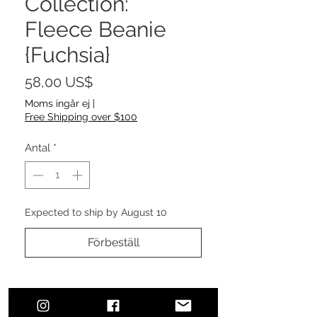
Collection:
Fleece Beanie
{Fuchsia}
Pris
58,00 US$
Moms ingår ej
|
Free Shipping over $100
Antal
*
Expected to ship by August 10
Förbeställ
Outside - 100% Acrylic
Lining - 100% Polyester fleece lining