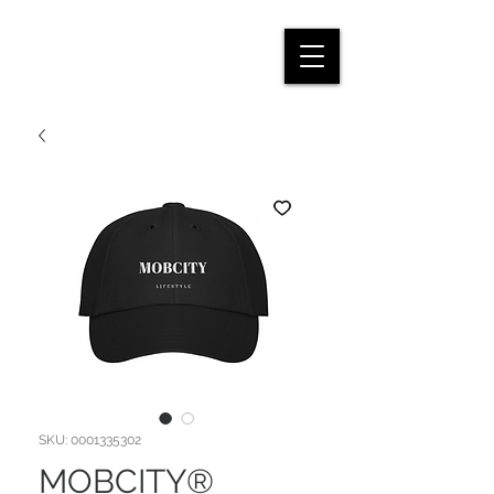
SKU: 0001335302
MOBCITY®