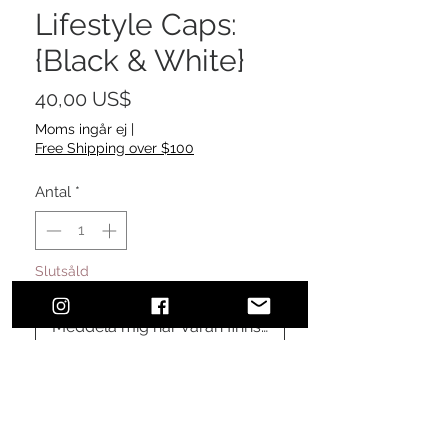
Lifestyle Caps:
{Black & White}
Pris
40,00 US$
Moms ingår ej
|
Free Shipping over $100
Antal
*
Slutsåld
Meddela mig när varan finns i lager
Urban, classic, sophisticated style.
The perfect addition to finalize your
effortless, everyday, comfortable